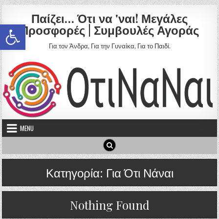
Skip to content
Παίζει… Ότι να 'ναι! Μεγάλες
Ανοίξτε τη γραμμή εργαλείων
Προσφορές | Συμβουλές Αγοράς
Για τον Άνδρα, Για την Γυναίκα, Για το Παιδί.
MENU
Κατηγορία:
Για Ότι Νάναι
Nothing Found