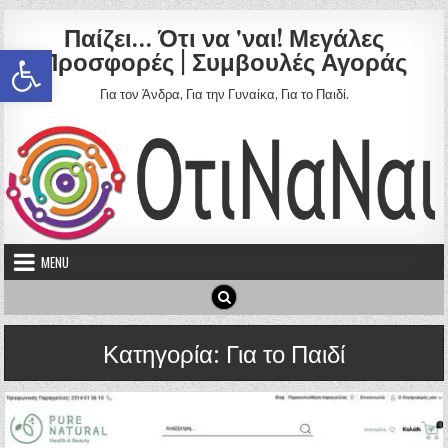
Skip to content
Παίζει… Ότι να 'ναι! Μεγάλες
Ανοίξτε τη γραμμή εργαλείων
Προσφορές | Συμβουλές Αγοράς
Για τον Άνδρα, Για την Γυναίκα, Για το Παιδί.
MENU
Κατηγορία:
Για το Παιδί