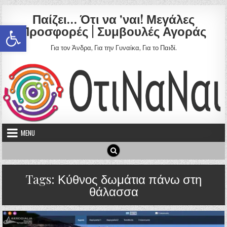
Skip to content
Παίζει… Ότι να 'ναι! Μεγάλες
Ανοίξτε τη γραμμή εργαλείων
Προσφορές | Συμβουλές Αγοράς
Για τον Άνδρα, Για την Γυναίκα, Για το Παιδί.
MENU
Tags:
Κύθνος δωμάτια πάνω στη
θάλασσα