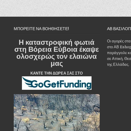
ΜΠΟΡΕΙΤΕ ΝΑ ΒΟΗΘΗΣΕΤΕ!
ΑΒ ΒΑΣΙΛΌ
Η καταστροφική φωτιά
Οι αγορές στα
στη Βόρεια Εύβοια έκαψε
στο ΑΒ Eshop
παράγγειλε κ
ολοσχερώς τον ελαιώνα
σε Αττική, Θε
μας
της Ελλάδας.
ΚΑΝΤΕ ΤΗΝ ΔΩΡΕΑ ΣΑΣ ΣΤΟ