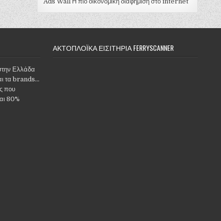
Ads Wall Η πιό οικονομική διαφήμιση στο internet
ΑΚΤΟΠΛΟΪΚΆ ΕΙΣΙΤΉΡΙΑ FERRYSCANNER
στην Ελλάδα
ι τα brands...
ς που
και 80%