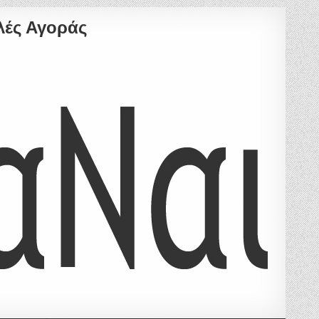
υλές Αγοράς