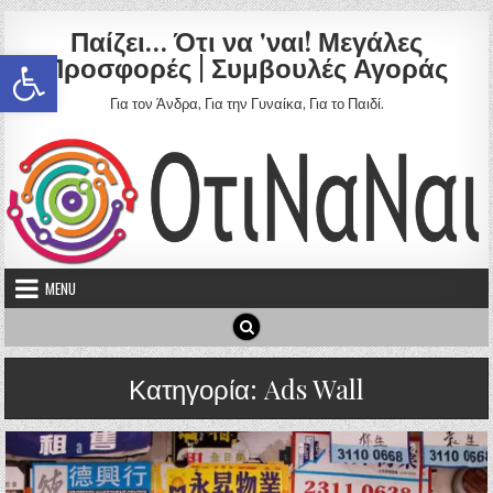
Skip to content
Παίζει… Ότι να 'ναι! Μεγάλες
Ανοίξτε τη γραμμή εργαλείων
Προσφορές | Συμβουλές Αγοράς
Για τον Άνδρα, Για την Γυναίκα, Για το Παιδί.
MENU
Κατηγορία:
Ads Wall