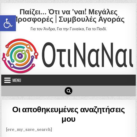
Skip to content
Παίζει… Ότι να 'ναι! Μεγάλες
Ανοίξτε τη γραμμή εργαλείων
Προσφορές | Συμβουλές Αγοράς
Για τον Άνδρα, Για την Γυναίκα, Για το Παιδί.
MENU
Οι αποθηκευμένες αναζητήσεις
μου
[ere_my_save_search]