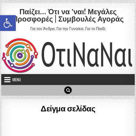
Skip to content
Παίζει… Ότι να 'ναι! Μεγάλες
Ανοίξτε τη γραμμή εργαλείων
Προσφορές | Συμβουλές Αγοράς
Για τον Άνδρα, Για την Γυναίκα, Για το Παιδί.
MENU
Δείγμα σελίδας